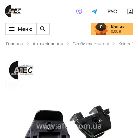
РУС
0
Кошик
Меню
0.00 ₴
Головна
Автокріплення
Скоби пластикові
Кліпса T