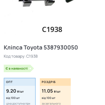
Кліпса Toyota 5387930050
Код товару:
C1938
Є в наявності
ОПТ
РОЗДРІБ
9.20
11.05
₴/шт
₴/шт
від 100 шт
від 100 шт
ціна доступна при
за загального