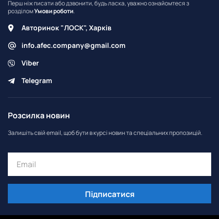
Перш ніж писати або дзвонити, будь ласка, уважно ознайомтеся з
розділом
Умови роботи
.
Авторинок "ЛОСК", Харків
info.afec.company@gmail.com
Viber
Telegram
Розсилка новин
Залишіть свій email, щоб бути в курсі новин та спеціальних пропозицій.
Підписатися