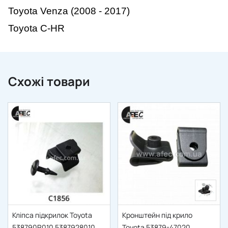
Toyota Venza (2008 - 2017)
Toyota C-HR
Схожі товари
Кліпса підкрилок Toyota
Кронштейн під крило
538790R010 5387928010
Toyota 53879-47020