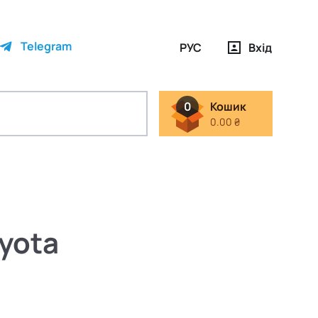
Telegram
РУС
Вхід
0
Кошик
0.00 ₴
oyota