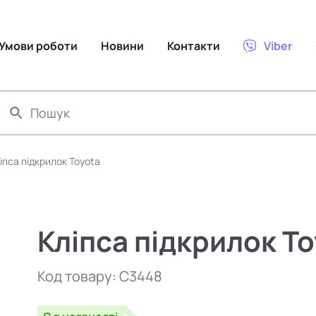
Умови роботи
Новини
Контакти
Viber
іпса підкрилок Toyota
Кліпса підкрилок T
Код товару:
C3448