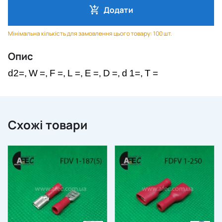
Додати
Мінімальна кількість для замовлення цього товару: 100 шт.
Опис
d2=,
W
=,
F
=,
L
=,
E
=,
D
=,
d
1=,
T
=
Схожі товари