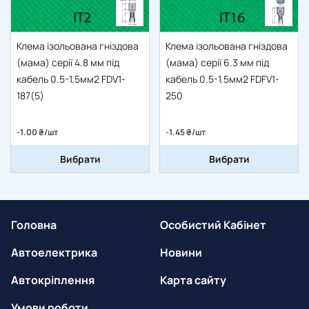
Клема ізольована гніздова
Клема ізольована гніздова
(мама) серії 4.8 мм під
(мама) серії 6.3 мм під
кабель 0.5-1.5мм2 FDV1-
кабель 0.5-1.5мм2 FDFV1-
187(5)
250
-1.00 ₴/шт
-1.45 ₴/шт
Вибрати
Вибрати
Головна
Особистий Кабінет
Автоелектрика
Новини
Автокріплення
Карта сайту
Умови роботи