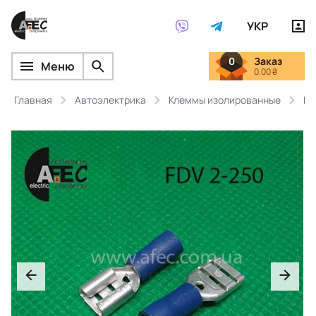
УКР
0
Заказ
Меню
0.00 ₴
Главная
Автоэлектрика
Клеммы изолированные
Кл