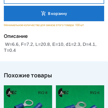
В корзину
Минимальное количество для заказа этого товара: 100 шт.
Описание
W=
6.6
, F=
7.2
, L=
20.8
, E=1
0
, d1=
2.3
, D=
4.1
,
T=0.
4
Похожие товары