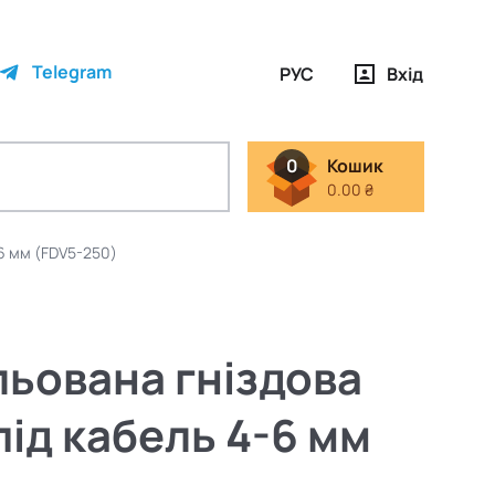
Telegram
РУС
Вхід
0
Кошик
0.00 ₴
-6 мм (FDV5-250)
льована гніздова
 під кабель 4-6 мм