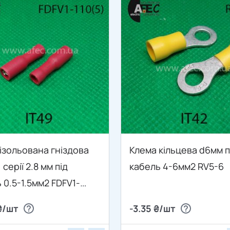
ізольована гніздова
Клема кільцева d6мм п
серії 2.8 мм під
кабель 4-6мм2 RV5-6
 0.5-1.5мм2 FDFV1-
₴/шт
-3.35 ₴/шт