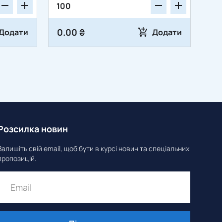
0.00 ₴
Додати
Додати
Розсилка новин
Залишіть свій email, щоб бути в курсі новин та спеціальних
пропозицій.