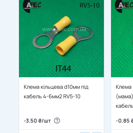
Клема кільцева d10мм під
Клема 
кабель 4-6мм2 RV5-10
(мама) 
кабель
100(5)
-3.50 ₴/шт
-0.85 