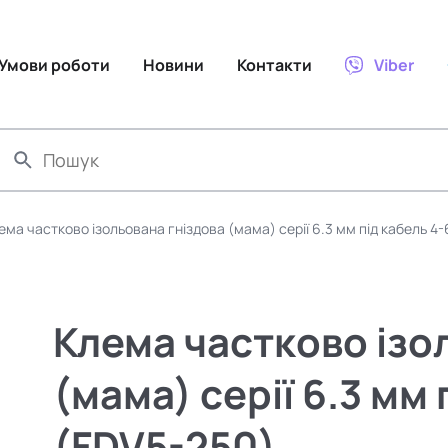
Умови роботи
Новини
Контакти
Viber
ема частково ізольована гніздова (мама) серії 6.3 мм під кабель 4
Клема частково ізо
(мама) серії 6.3 мм
(FDV5-250)