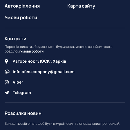
Автокріплення
Карта сайту
Умови роботи
Контакти
Перш ніж писати або дзвонити, будь ласка, уважно ознайомтеся з
розділом
Умови роботи
.
Авторинок "ЛОСК", Харків
info.afec.company@gmail.com
Viber
Telegram
Розсилка новин
Залишіть свій email, щоб бути в курсі новин та спеціальних пропозицій.