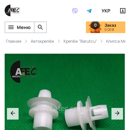
УКР
0
Заказ
Меню
0.00 ₴
Главная
Автокрепёж
Крепёж "Barutcu"
Клипса Mer