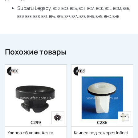
Subaru Legacy,
BC2, BC3, BC4, BC5, BCA, BCK, BCL, BCM, BE5,
BE9, BEE, BES, BF3, BF4, BF5, BF7, BFA, BFB, BH5, BH9, BHC, BHE
Похожие товары
Клипса обшивки Acura
Клипса под саморез Infiniti