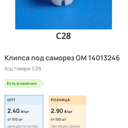
Клипса под саморез GM 14013246
Код товара:
C28
Есть в наличии
ОПТ
РОЗНИЦА
2.40
2.90
₴/шт
₴/шт
от 100 шт
от 100 шт
цена доступна при
при общем заказе