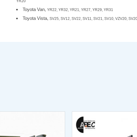
YR20
Toyota Van,
YR22, YR32, YR21, YR27, YR29, YR31
Toyota Vista,
SV25, SV12, SV22, SV11, SV21, SV10, VZV20, SV2