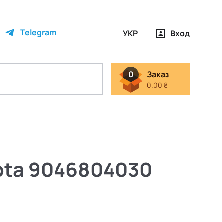
Telegram
УКР
Вход
0
Заказ
0.00 ₴
ota 9046804030