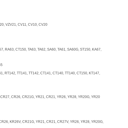
V20, VZV21, CV11, CV10, CV20
67, RA63, CT150, TA63, TA62, SA60, TA61, SA60G, ST150, KA67,
65
41, RT142, TT141, TT142, CT141, CT140, TT140, CT150, KT147,
 CR27, CR26, CR21G, YR21, CR21, YR26, YR28, YR20G, YR20
CR26, KR26V, CR21G, YR21, CR21, CR27V, YR26, YR28, YR20G,