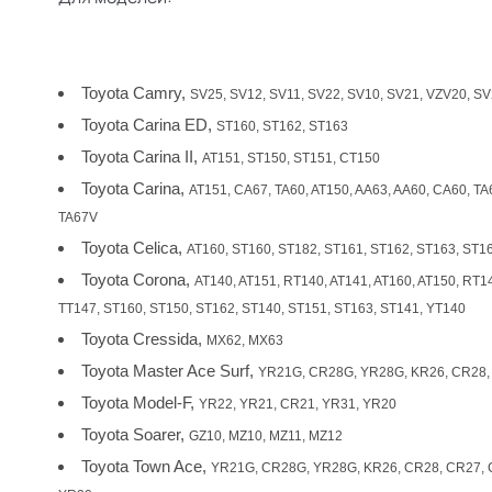
Toyota Camry,
SV25, SV12, SV11, SV22, SV10, SV21, VZV20, S
Toyota Carina ED,
ST160, ST162, ST163
Toyota Carina II,
AT151, ST150, ST151, CT150
Toyota Carina,
AT151, CA67, TA60, AT150, AA63, AA60, CA60, TA
TA67V
Toyota Celica,
AT160, ST160, ST182, ST161, ST162, ST163, ST1
Toyota Corona,
AT140, AT151, RT140, AT141, AT160, AT150, RT1
TT147, ST160, ST150, ST162, ST140, ST151, ST163, ST141, YT140
Toyota Cressida,
MX62, MX63
Toyota Master Ace Surf,
YR21G, CR28G, YR28G, KR26, CR28,
Toyota Model-F,
YR22, YR21, CR21, YR31, YR20
Toyota Soarer,
GZ10, MZ10, MZ11, MZ12
Toyota Town Ace,
YR21G, CR28G, YR28G, KR26, CR28, CR27, 