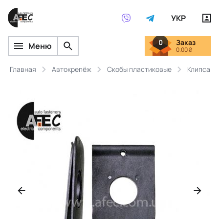
УКР
0
Заказ
Меню
0.00 ₴
Главная
Автокрепёж
Скобы пластиковые
Клипса H