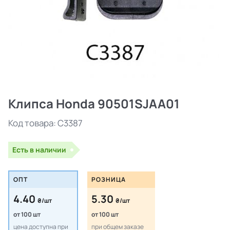
Клипса Honda 90501SJAA01
Код товара:
C3387
Есть в наличии
ОПТ
РОЗНИЦА
4.40
5.30
₴/шт
₴/шт
от 100 шт
от 100 шт
цена доступна при
при общем заказе