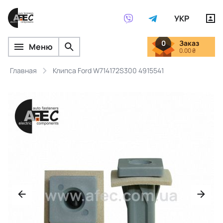
УКР
0
Заказ
Меню
0.00 ₴
Главная
Клипса Ford W714172S300 4915541