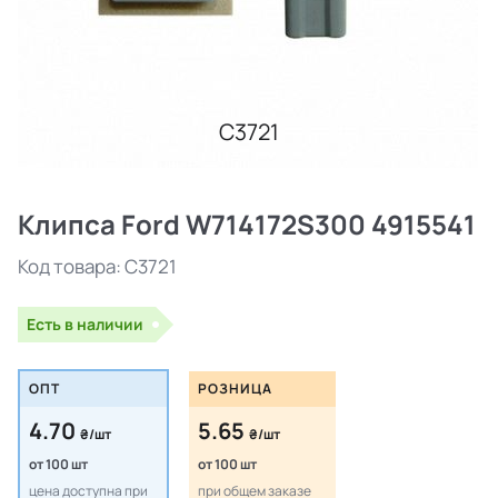
C3721
Клипса Ford W714172S300 4915541
Код товара:
C3721
Есть в наличии
ОПТ
РОЗНИЦА
4.70
5.65
₴/шт
₴/шт
от 100 шт
от 100 шт
цена доступна при
при общем заказе