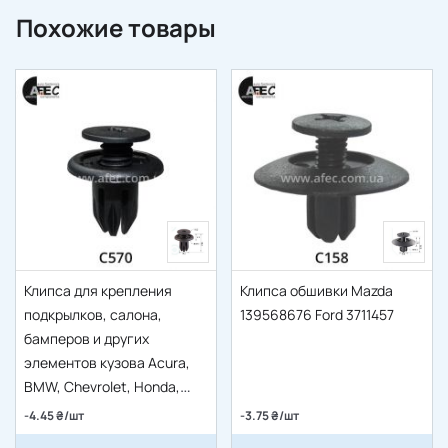
Похожие товары
Клипса для крепления
Клипса обшивки Mazda
подкрылков, салона,
139568676 Ford 3711457
бамперов и других
элементов кузова Acura,
BMW, Chevrolet, Honda,
Subaru и других
-4.45 ₴/шт
-3.75 ₴/шт
91503SP0003, 94530623,