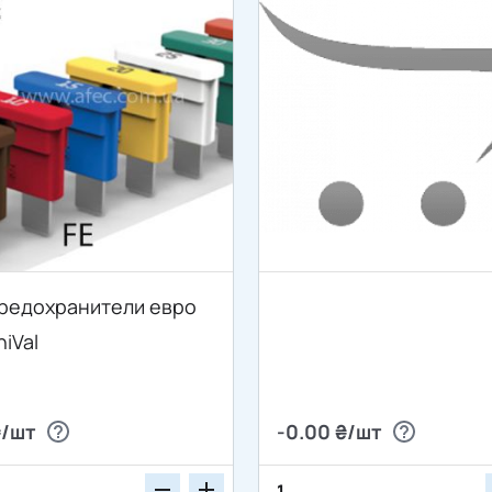
предохранители евро
iVal
₴/шт
-0.00 ₴/шт