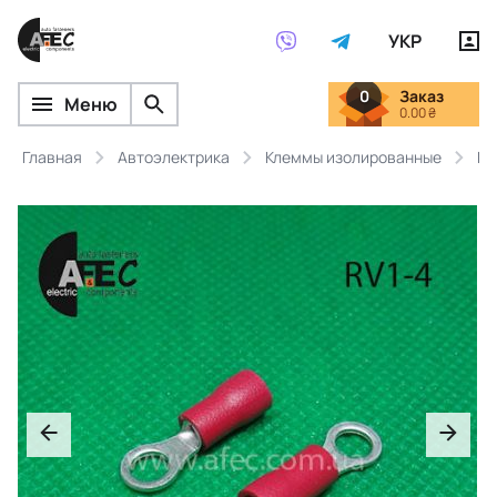
УКР
0
Заказ
Меню
0.00 ₴
Главная
Автоэлектрика
Клеммы изолированные
Кл