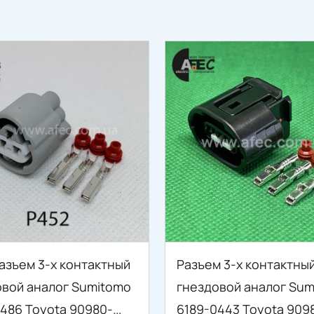
азъем 3-х контактный
Разъем 3-х контактны
овой аналог Sumitomo
гнездовой аналог Sum
486 Toyota 90980-
6189-0443 Toyota 909