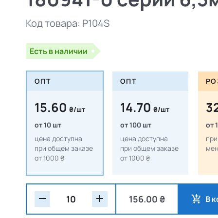
Код товара:
P104S
Есть в наличии
ОПТ
ОПТ
РО
15.60
14.70
3
₴/шт
₴/шт
от 10 шт
от 100 шт
от 
цена доступна
цена доступна
при
при общем заказе
при общем заказе
мен
от 1000 ₴
от 1000 ₴
156.00 ₴
В 