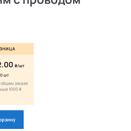
ЗНИЦА
2.00
₴/шт
10 шт
 общем заказе
ьше 1000 ₴
корзину