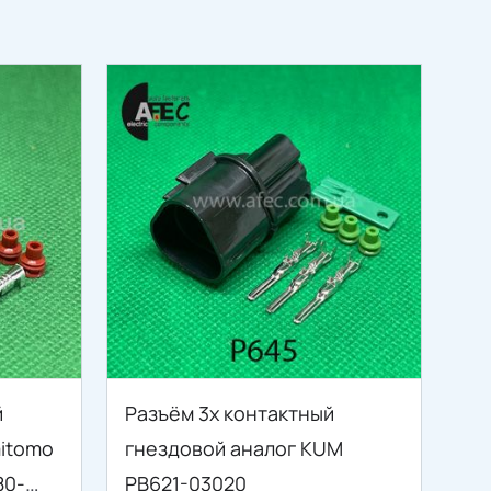
й
Разъём 3х контактный
itomo
гнездовой аналог KUM
80-
PB621-03020