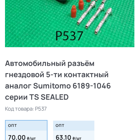
Автомобильный разъём
гнездовой 5-ти контактный
аналог Sumitomo 6189-1046
серии TS SEALED
Код товара:
P537
ОПТ
ОПТ
70.00
63.10
₴/шт
₴/шт