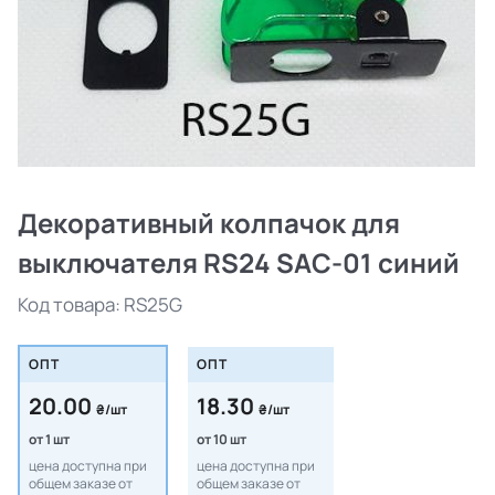
Декоративный колпачок для
выключателя RS24 SAC-01 синий
Код товара:
RS25G
ОПТ
ОПТ
20.00
18.30
₴/шт
₴/шт
от 1 шт
от 10 шт
цена доступна при
цена доступна при
общем заказе от
общем заказе от