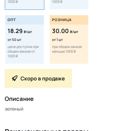
1000 ₴
1000 ₴
ОПТ
РОЗНИЦА
18.29
30.00
₴/шт
₴/шт
от 50 шт
от 1 шт
цена доступна при
при общем заказе
общем заказе от
меньше 1000 ₴
1000 ₴
Скоро в продаже
Описание
зеленый