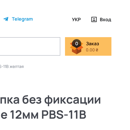
Telegram
УКР
Вход
0
Заказ
0.00 ₴
S-11B желтая
пка без фиксации
ие 12мм PBS-11B