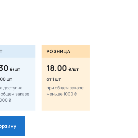
Т
РОЗНИЦА
.30
18.00
₴/шт
₴/шт
100 шт
от 1 шт
а доступна
при общем заказе
 общем заказе
меньше 1000 ₴
1000 ₴
корзину