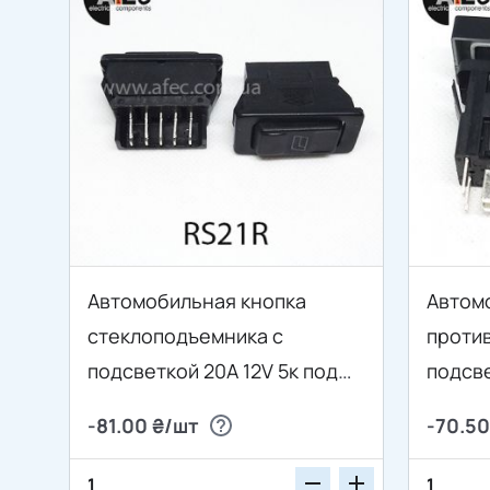
Автомобильная кнопка
Автом
стеклоподъемника с
проти
подсветкой 20A 12V 5к под
подсве
отверстие 18*40мм ASW-02D
01.01 
-81.00 ₴/шт
-70.50
красная