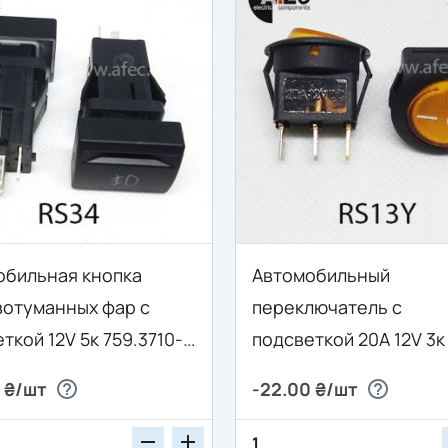
обильная кнопка
Автомобильный
вотуманных фар с
переключатель с
ткой 12V 5к 759.3710-
подсветкой 20A 12V 3к
ВАЗ 2170
отверстие 21мм IRS-10
 ₴/шт
-22.00 ₴/шт
желтый