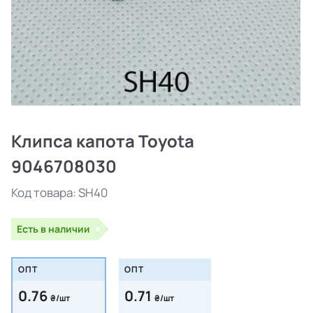
Клипса капота Toyota
9046708030
Код товара:
SH40
Есть в наличии
ОПТ
ОПТ
0.76
0.71
₴/шт
₴/шт