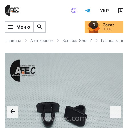
УКР
0
Заказ
Меню
0.00 ₴
Главная
Автокрепёж
Крепёж "Shemi"
Клипса капот