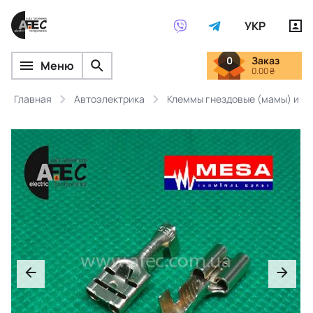
УКР
0
Заказ
Меню
0.00 ₴
Главная
Автоэлектрика
Клеммы гнездовые (мамы) и ш