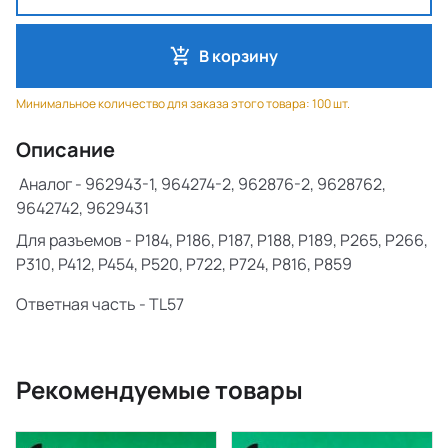
В корзину
Минимальное количество для заказа этого товара: 100 шт.
Описание
Аналог - 962943-1, 964274-2, 962876-2, 9628762,
9642742, 9629431
Для разъемов - P184, P186, P187, P188, P189, P265, P266,
P310, P412, P454, P520, P722, P724, P816, P859
Ответная часть - TL57
Рекомендуемые товары