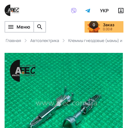
УКР
0
Заказ
Меню
0.00 ₴
Главная
Автоэлектрика
Клеммы гнездовые (мамы) и ш