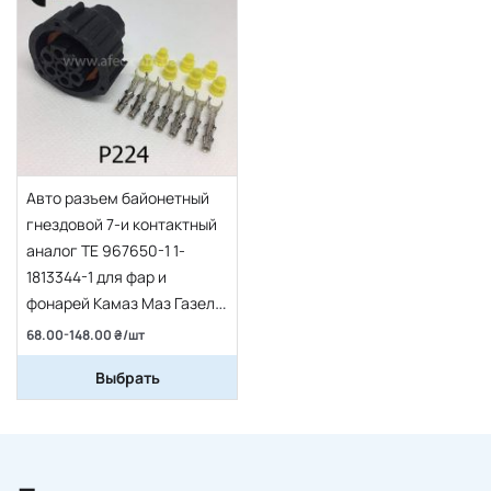
Авто разъем байонетный
гнездовой 7-и контактный
аналог TE 967650-1 1-
1813344-1 для фар и
фонарей Камаз Маз Газель
(фары 23.3775, 231.3775)
68.00-148.00 ₴/шт
Выбрать