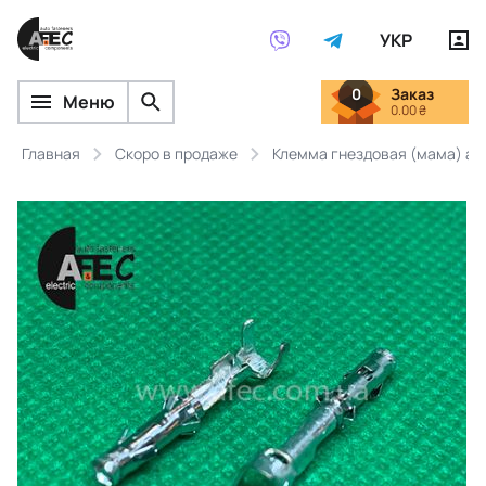
УКР
0
Заказ
Меню
0.00 ₴
Главная
Скоро в продаже
Клемма гнездовая (мама) ана