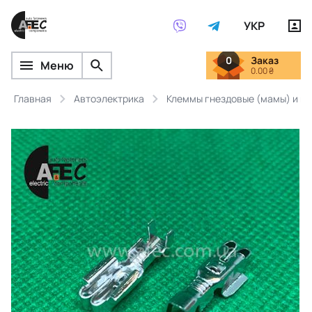
УКР
0
Заказ
Меню
0.00 ₴
Главная
Автоэлектрика
Клеммы гнездовые (мамы) и ш