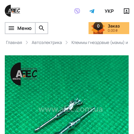
УКР
0
Заказ
Меню
0.00 ₴
Главная
Автоэлектрика
Клеммы гнездовые (мамы) и ш