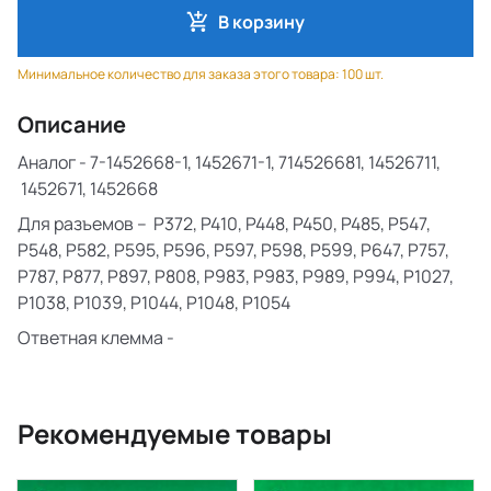
В корзину
Минимальное количество для заказа этого товара: 100 шт.
Описание
Аналог - 7-1452668-1, 1452671-1, 714526681, 14526711,
1452671, 1452668
Для разъемов – P372, P410, P448, P450, P485, P547,
P548, P582, P595, P596, P597, P598, P599, P647, P757,
P787, P877, P897, P808, P983, P983, P989, P994, P1027,
P1038, P1039, P1044, P1048, P1054
Ответная клемма -
Рекомендуемые товары