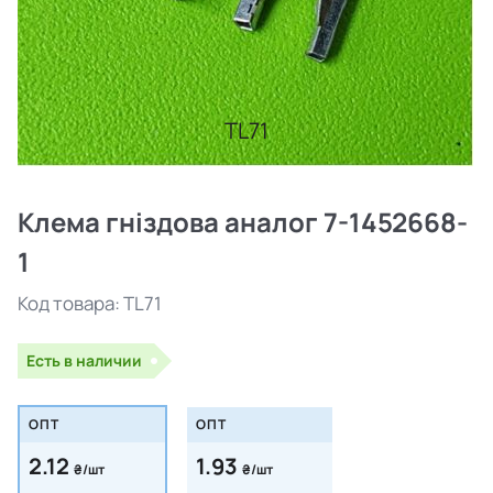
TL71
Клема гніздова аналог 7-1452668-
1
Код товара:
TL71
Есть в наличии
ОПТ
ОПТ
2.12
1.93
₴/шт
₴/шт