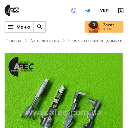
УКР
0
Заказ
Меню
0.00 ₴
Главная
Автоэлектрика
Клеммы гнездовые (мамы) и ш