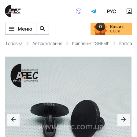
РУС
0
Кошик
Меню
0.00 ₴
Головна
Автокріплення
Кріплення "SHEMI"
Кліпса к