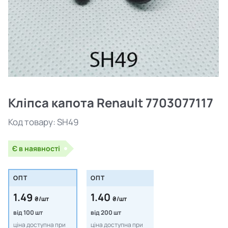
Кліпса капота Renault 7703077117
Код товару:
SH49
Є в наявності
ОПТ
ОПТ
1.49
1.40
₴/шт
₴/шт
від 100 шт
від 200 шт
ціна доступна при
ціна доступна при