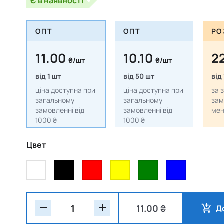
Є в наявності
ОПТ
ОПТ
РО
11.00
10.10
2
₴/шт
₴/шт
від 1 шт
від 50 шт
від
ціна доступна при
ціна доступна при
за 
загальному
загальному
зам
замовленні від
замовленні від
мен
1000 ₴
1000 ₴
Цвет
11.00 ₴
Д