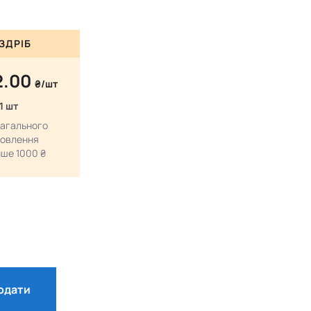
ЗДРІБ
2.00
₴/шт
 1 шт
загального
овлення
ше 1000 ₴
одати