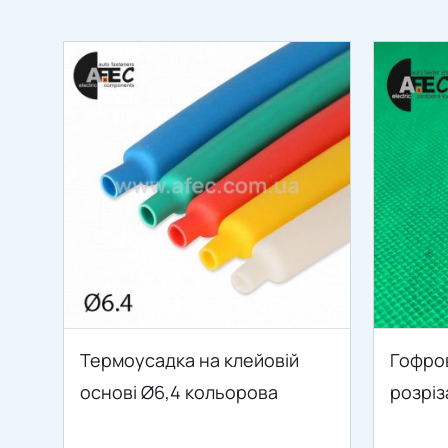
Термоусадка на клейовій
Гофро
основі Ø6,4 кольорова
розріз