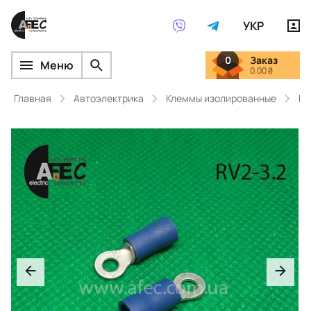
УКР
0
Заказ
Меню
0.00 ₴
Главная
Автоэлектрика
Клеммы изолированные
Кл