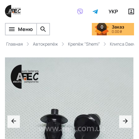
УКР
0
Заказ
Меню
0.00 ₴
Главная
Автокрепёж
Крепёж "Shemi"
Клипса Daewo