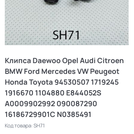
Клипса Daewoo Opel Audi Citroen
BMW Ford Mercedes VW Peugeot
Honda Toyota 94530507 1719245
1916670 1104880 E844052S
A0009902992 090087290
16186729901С N0385491
Код товара:
SH71