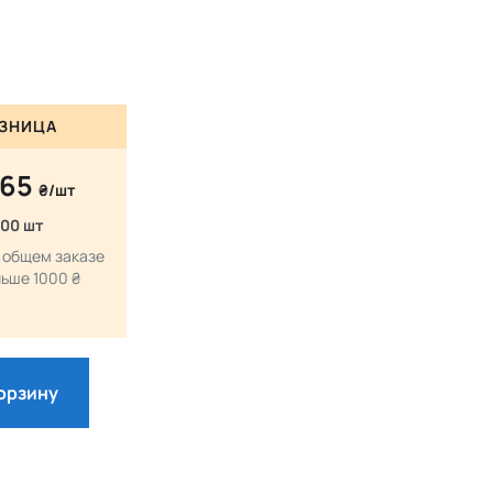
ЗНИЦА
.65
₴/шт
100 шт
 общем заказе
ьше 1000 ₴
корзину