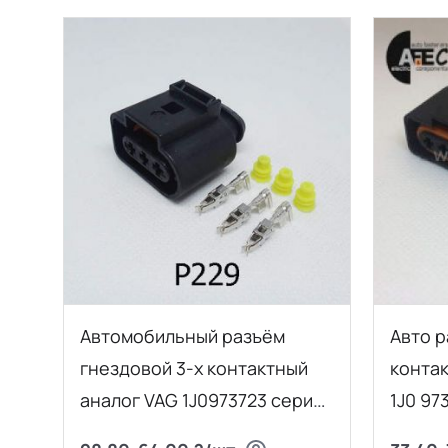
Автомобильный разъём
Авто р
гнездовой 3-х контактный
контак
аналог VAG 1J0973723 серии
1J0 97
2,8мм