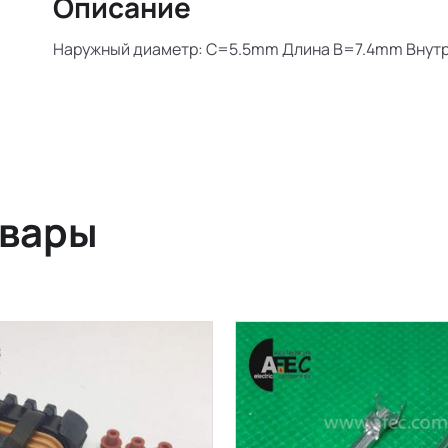
Описание
Наружный диаметр:
C
=5.5
mm
Длина
B
=7.4
mm
Внутр
овары