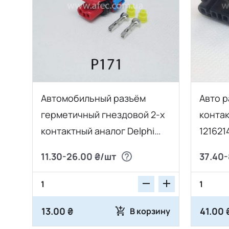
Автомобильный разъём
Авто р
герметичный гнездовой 2-х
контак
контактный аналог Delphi
121621
12052643 серии 1,5мм для
pack
11.30-26.00 ₴/шт
37.40-
датчика адсорбера ВАЗ
13.00 ₴
41.00 
В корзину