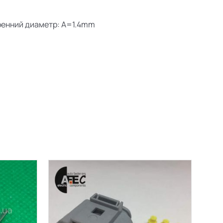
енний диаметр:
A
=1.4
mm