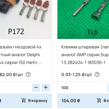
азъём гнездовой 4х
Клемма штыревая (па
тный аналог Delphi
аналог AMP серии Sup
44 серии 150 metri-
1.5 282404-1 183036-1
82.00 ₴/шт
0.93-1.25 ₴/шт
₴
104.00 ₴
В корзину
В 