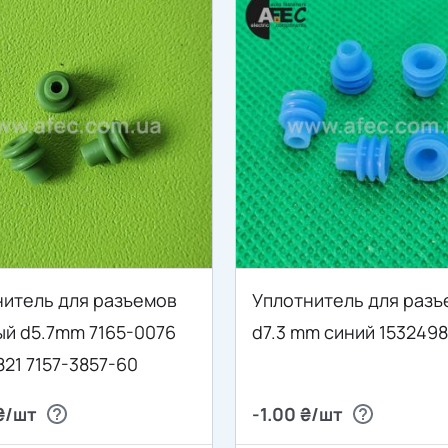
нитель для разъемов
Уплотнитель для разъ
ый d5.7mm 7165-0076
d7.3 mm синий 153249
821 7157-3857-60
₴/шт
-1.00 ₴/шт