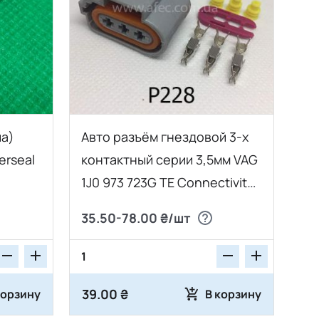
па)
Авто разъём гнездовой 3-х
erseal
контактный серии 3,5мм VAG
1J0 973 723G TE Connectivity
969380-1
35.50-78.00 ₴/шт
39.00 ₴
корзину
В корзину