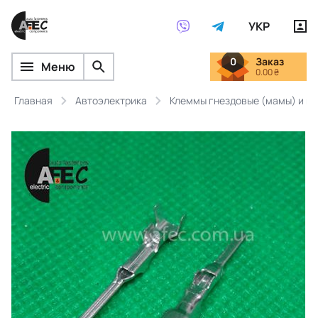
УКР
0
Заказ
Меню
0.00 ₴
Главная
Автоэлектрика
Клеммы гнездовые (мамы) и ш