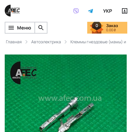
УКР
0
Заказ
Меню
0.00 ₴
Главная
Автоэлектрика
Клеммы гнездовые (мамы) и ш