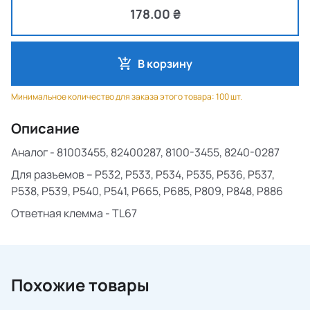
178.00 ₴
В корзину
Минимальное количество для заказа этого товара: 100 шт.
Описание
Аналог - 81003455, 82400287, 8100-3455, 8240-0287
Для разъемов – P532, P533, P534, P535, P536, P537,
P538, P539, P540, P541, P665, P685, P809, P848, P886
Ответная клемма - TL67
Похожие товары